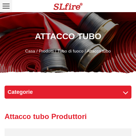
ATTACCO TUBO
Casa
/
Prodotti
/
Tubo di fuoco
/
Attacco tubo
Categorie
Attacco tubo Produttori