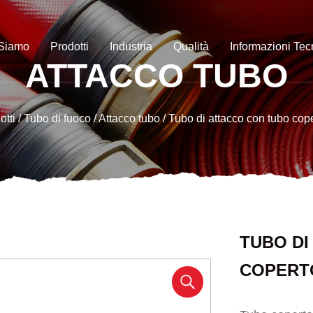
 Siamo
Prodotti
Industria
Qualità
Informazioni Te
ATTACCO TUBO
otti
/
Tubo di fuoco
/
Attacco tubo
/
Tubo di attacco con tubo coper
TUBO DI
COPERTO