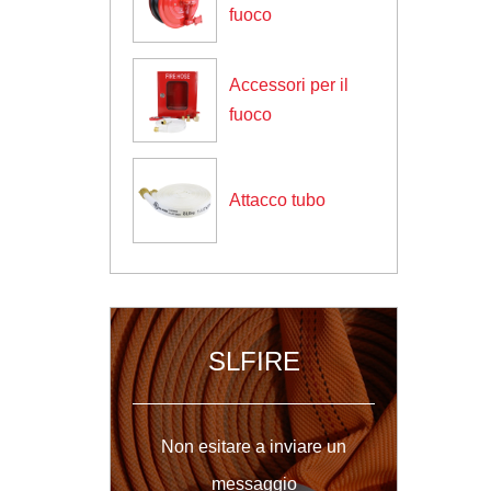
antincendio, alla valvola e ad a...
fuoco
Accessori per il
fuoco
Attacco tubo
SLFIRE
Non esitare a inviare un
messaggio