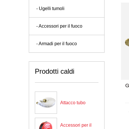
- Ugelli tumoli
- Accessori per il fuoco
- Armadi per il fuoco
Prodotti caldi
manuali / swing
201 mobili per incendi in
nuale
acciaio inossidabile
Attacco tubo
Gli armadietti antincendio sono
progettati per adattarsi al tubo
Accessori per il