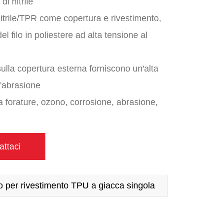
i nitrile
nitrile/TPR come copertura e rivestimento,
el filo in poliestere ad alta tensione al
sulla copertura esterna forniscono un'alta
l'abrasione
a forature, ozono, corrosione, abrasione,
io e petrolchimici
anutenzione
attaci
di temperatura: da -30 ℃ a 70 ℃
in 50 piedi, 75 piedi e 100 piedi.
per rivestimento TPU a giacca singola