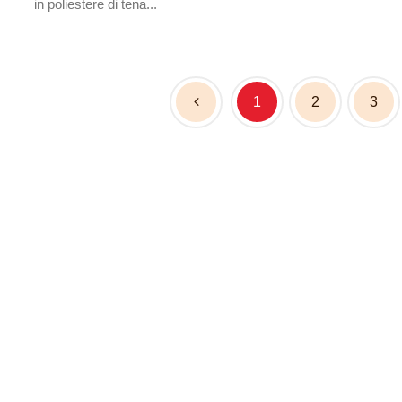
rivestimento, con rinf
Filato in poliestere ad alta
tenacia, tessuto circolare in te...
1
2
3