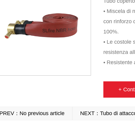
Tubo coperto d
• Miscela di 
con rinforzo d
100%.
• Le costole 
resistenza al
• Resistente 
muffa, petrol
• Frate da m
+ Cont
• Intervallo 
• Disponibile 
PREV：No previous article
NEXT：Tubo di attacco 