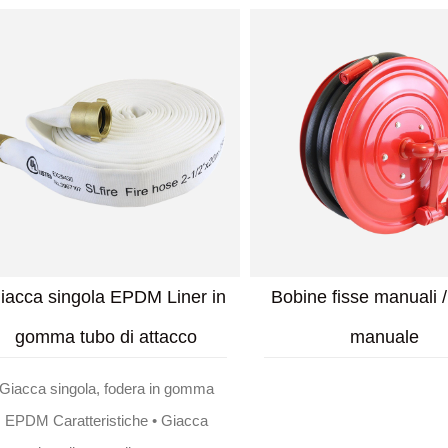
Tubo di attacco per
Tubo di attacco co
rivestimento TPU a giacca
coperto di nitri
singola
Tubo coperto di nitrile • Miscela di
nitrile/TPR come coper
Giacca singola, fodera TPU •