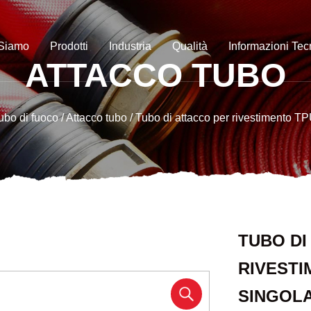
 Siamo
Prodotti
Industria
Qualità
Informazioni Te
ATTACCO TUBO
ubo di fuoco
/
Attacco tubo
/
Tubo di attacco per rivestimento TP
TUBO DI
RIVESTI
SINGOL