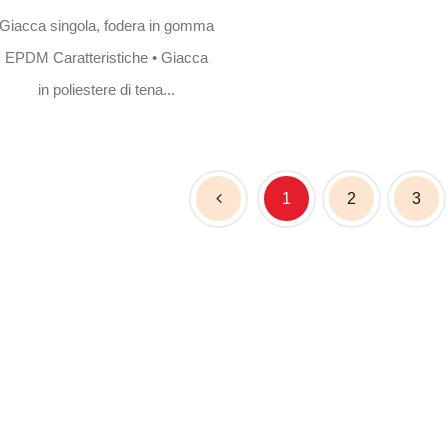
singola
Tubo coperto di nitrile • Miscela di
nitrile/TPR come cope
Giacca singola, fodera TPU •
rivestimento, con rin
Filato in poliestere ad alta
tenacia, tessuto circolare in te...
1
2
3