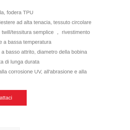
la, fodera TPU
liestere ad alta tenacia, tessuto circolare
in twill/tessitura semplice ， rivestimento
le a bassa temperatura
 a basso attrito, diametro della bobina
ta di lunga durata
alla corrosione UV, all'abrasione e alla
di temperatura: da -30 ℃ a 80 ℃
attaci
in 50 piedi, 75 piedi e 100 piedi.
 supera NF Pa 1961 e UL219 Standards.