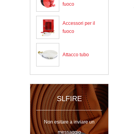
fuoco
Gli armadietti antincendio sono
progettati per adattarsi al tubo
Accessori per il
antincendio, alla valvola e ad a...
fuoco
Attacco tubo
SLFIRE
Non esitare a inviare un
messaggio