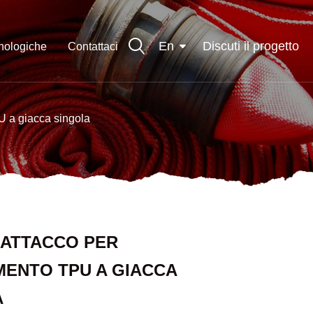
En
Discuti il ​​progetto
cnologiche
Contattaci
U a giacca singola
 ATTACCO PER
MENTO TPU A GIACCA
A