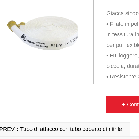
Giacca singo
• Filato in po
in tessitura 
per pu, lexib
• HT leggero,
piccola, dura
• Resistente 
muffa
• Intervallo 
+ Cont
• Disponibile 
• Soddisfa o
PREV：Tubo di attacco con tubo coperto di nitrile