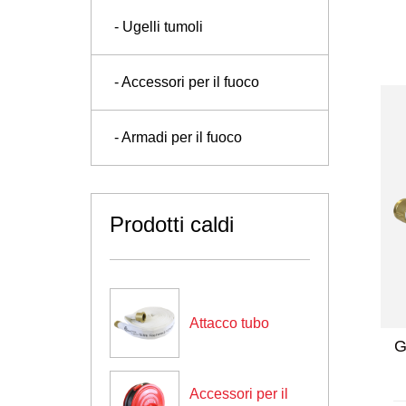
- Ugelli tumoli
- Accessori per il fuoco
- Armadi per il fuoco
Prodotti caldi
Attacco tubo
 manuali / swing
201 mobili per incendi in
nuale
acciaio inossidabile
Accessori per il