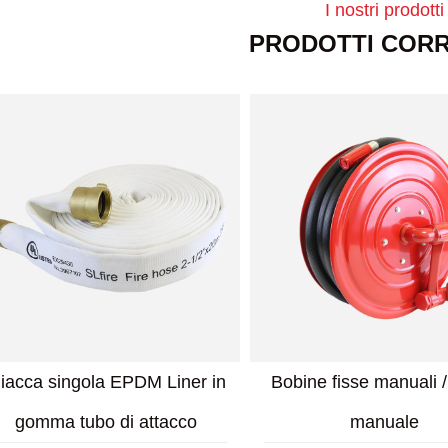
I nostri prodotti
PRODOTTI CORR
Tubo di attacco per
Tubo di attacco c
rivestimento TPU a giacca
coperto di nitr