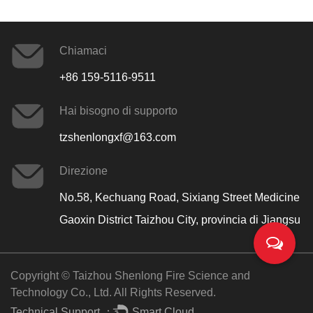
Chiamaci
+86 159-5116-9511
Hai bisogno di supporto
tzshenlongxf@163.com
Direzione
No.58, Kechuang Road, Sixiang Street Medicine
Gaoxin District Taizhou City, provincia di Jiangsu
Copyright © Taizhou Shenlong Fire Science and
Technology Co., Ltd. All Rights Reserved.
Technical Support ：
Smart Cloud