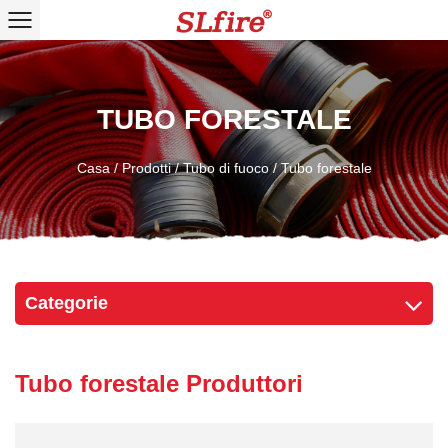
TUBO FORESTALE
Casa
/
Prodotti
/
Tubo di fuoco
/
Tubo forestale
Categorie
Tubo forestale Produttori