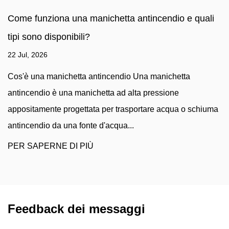
 una manichetta antincendio e quali
Quali sono i di
nibili?
marine utilizza
16 Jul, 2026
hetta antincendio Una manichetta
Cosa rende le ma
na manichetta ad alta pressione
manichette stand
rogettata per trasportare acqua o schiuma
sono progettate 
na fonte d'acqua...
si trovano a bordo
DI PIÙ
PER SAPERNE 
Feedback dei messaggi